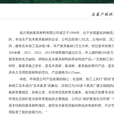
临沂美标家具材料有限公司
成立于
1996
年，位于全国盛名的物流
的，专业生产实木家具板材的企业
，公司总投资1.2亿元，占地60亩，
间，建有实木加工流水线7条，年产家具板材2万立方米。经过多年的努
200余家，2021、2022、2023年销售额均超过亿元，年上缴利税500多
裂变形的先天缺陷，研制出实木家具材料的革命性的产品
---“天然精工实
特性，集家具板之所长，是实木原材，集成材，家具板的替代产品，是
具长久无理想原材料的空白。产品规格
为
3
-25mm。
绿色、环保是公司产品发展的核心；在选材、加工上实行
“双绿”
标精工实木
成为
“实木家具”的象征，目前已与
200多个家具厂建立稳固
板材质量稳定，价格公道，并且有优质的售后服务。成为临沂批量专业
环境生态保护
是当前世界面临的主要挑战，公司以
“保护家居生活环境”
原木结构的家具材料项目，倡导实木家具层板结构化的有效利用，不仅
用拓宽了新的发展方向。
“