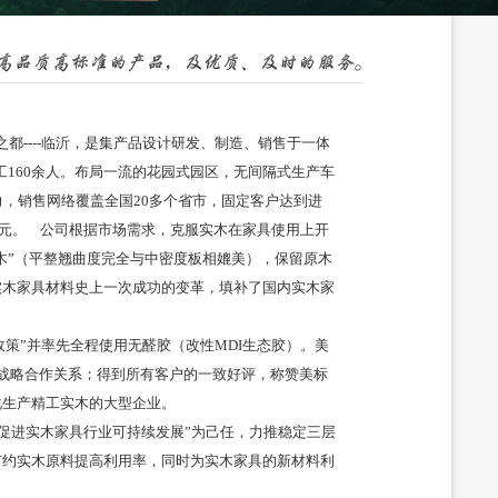
之都
----临沂，是
集产品设计研发、制造、销售于一体
员工160余人。布局一流的花园式园区，无间隔式生产车
力，
销售网络覆盖全国
20多个省市，
固定客户达到进
万元。
公司根据市场需求，克服实木在家具使用上开
木
”（平整
翘曲
度完全与中密度板相媲美），保留原木
实木家具材料史上一次成功的变革，填补了国内实木家
政策”并率先全程使用无醛胶（改性MDI
生态胶）
。美
的战略合作关系；得到所有客户的一致好评，称赞美标
化生产精工实木
的大型企业
。
 “促进实木家具行业可持续发展”为己任，力推稳定三层
节约实木原料提高
利用率
，同时为实木家具的新材料利