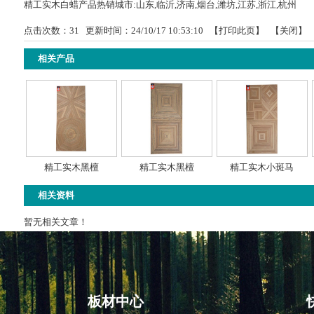
精工实木白蜡产品热销城市:山东,临沂,济南,烟台,潍坊,江苏,浙江,杭州
点击次数：
31
更新时间：24/10/17 10:53:10 【
打印此页
】 【
关闭
】
相关产品
精工实木黑檀
精工实木黑檀
精工实木小斑马
相关资料
暂无相关文章！
板材中心