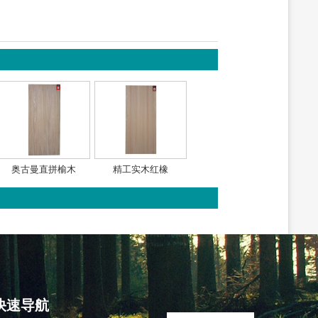
奥古曼直拼榆木
精工实木红橡
快速导航